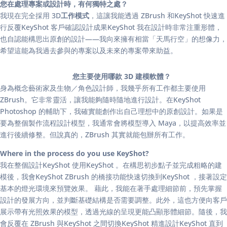
您在處理專案或設計時，有何獨特之處？
我現在完全採用 3D
工作模式
，這讓我能透過 ZBrush 和KeyShot 快速進
行反覆KeyShot 客戶確認設計成果KeyShot 我在設計時非常注重形體，
也自認能構思出原創的設計——我向來擁有相當「天馬行空」的想像力，
希望這能為我過去參與的專案以及未來的專案帶來助益。
您主要使用哪款 3D 建模軟體？
身為概念藝術家及生物／角色設計師，我幾乎所有工作都主要使用
ZBrush。它非常靈活，讓我能夠隨時隨地進行設計。在KeyShot
Photoshop 的輔助下，我確實能創作出自己理想中的原創設計。如果是
要為整個製作流程設計模型，我通常會將模型導入 Maya，以提高效率並
進行後續修整。但說真的，ZBrush 其實就能包辦所有工作。
Where in the process do you use KeyShot?
我在整個設計KeyShot 使用KeyShot 。在構思初步點子並完成粗略的建
模後，我會KeyShot ZBrush 的橋接功能快速切換到KeyShot ，接著設定
基本的燈光環境來預覽效果。 藉此，我能在著手處理細節前，預先掌握
設計的發展方向，並判斷基礎結構是否需要調整。此外，這也方便向客戶
展示帶有光照效果的模型，透過光線的呈現更能凸顯形體細節。隨後，我
會反覆在 ZBrush 與KeyShot 之間切換KeyShot 精進設計KeyShot 直到