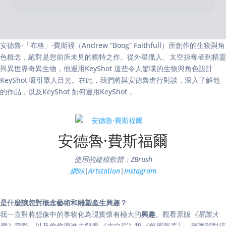
安德魯·「布格」·費斯福（Andrew “Boog” Faithfull）所創作的生物與角
色概念，絕對是您前所未見的獨特之作。從外星獵人、太空掠奪者到精靈
與異世界奇異生物，他運用KeyShot 這些令人驚嘆的生物與角色設計
KeyShot 吸引眾人目光。在此，我們將與安德魯進行對談，深入了解他
的作品，以及KeyShot 如何運用KeyShot 。
安德魯·費斯福爾
使用的建模軟體：ZBrush
網站
|
Artstation
|
Instagram
是什麼讓您對概念藝術和雕塑產生興趣？
我一直對將想像中的事物化為現實懷有極大的
興趣
。觀看原版
《星際大
戰》
電影，以及偷偷溜進去觀看
《大白鯊》
和
《銀翼殺手》
，都讓我對這