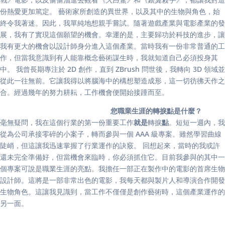
份熱愛更加篤定。 藝術家所創造的異世界，以及其中的生物與角色，始
終令我著迷。因此，我單純地想親手嘗試。隨著遊戲產業與電影產業的發
展，我有了實現這個願望的機會。幸運的是，主要歸功於科技的進步，讓
我有更大的機會以設計師身分進入這個產業。當時我有一份非常普通的工
作，但當我意識到有人能靠概念藝術謀生時，我就知道自己必須投身其
中。 我曾長期專注於 2D 創作，直到 ZBrush 問世後，我轉向 3D 領域並
從此一往無前。它讓我得以將腦海中的構想塑造成形，這一切彷彿天作之
合。經過幾年的努力耕耘，工作機會便開始接踵而至。
您職業生涯的轉捩點是什麼？
毫無疑問，我在這個行業的第一份重要工作
就是
轉捩
點
。短短一週內，我
從為公司承接零碎的小案子，轉而參與一個 AAA 級專案。雖然學習曲線
陡峭，但這讓我迅速掌握了行業運作的訣竅。 回想起來，當時的我或許
還未完全準備好，但當機會來臨時，你必須抓住它。目前我參與的其中一
個專案可說是職業生涯的亮點。我擔任一部正在製作中的電影的首席生物
設計師。這將是一部非常出色的電影，我每天都與製片人和導演合作開發
生物角色。這讓我見識到，當工作不僅僅是創作藝術時，這個產業運作的
另一面。