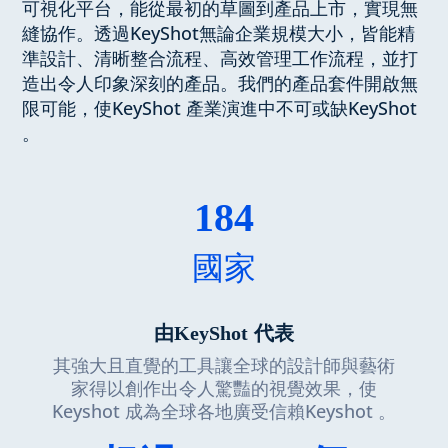
可視化平台，能從最初的草圖到產品上市，實現無
縫協作。透過KeyShot無論企業規模大小，皆能精
準設計、清晰整合流程、高效管理工作流程，並打
造出令人印象深刻的產品。我們的產品套件開啟無
限可能，使KeyShot 產業演進中不可或缺KeyShot
。
184
國家
由KeyShot 代表
其強大且直覺的工具讓全球的設計師與藝術
家得以創作出令人驚豔的視覺效果，使
Keyshot 成為全球各地廣受信賴Keyshot 。