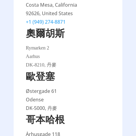
Costa Mesa, California
92626, United States
+1 (949) 274-8871
奧爾胡斯
Rymarken 2
Aarhus
DK-8210, 丹麥
歐登塞
Østergade 61
Odense
DK-5000, 丹麥
哥本哈根
Ȧrhusgade 118