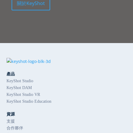
關於KeyShot
產品
KeyShot Studio
KeyShot DAM
KeyShot Studio VR
KeyShot Studio Education
資源
支援
合作夥伴