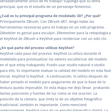
verdaderamente único de mi trabajo? Supongo que su tema
principal, que es el estudio de un personaje femenino.
¿Cuál es tu principal programa de modelado 3D? ¿Por qué?
Principalmente ZBrush. Con ZBrush 4R7, tengo todas las
herramientas necesarias para mi trabajo en un solo programa.
ZModeler es genial para esculpir, ZRemesher para la retopología y
el KeyShot de ZBrush a KeyShot para renderizar con un solo clic.
¿En qué parte del proceso utilizas KeyShot?
KeyShot cada paso del proceso. KeyShot Lo utilizo durante el
modelado para previsualizar los valores escultóricos del modelo
en el que estoy trabajando. Puedo usar studio natural o studio
para ello. Es importante evaluar la calidad del modelo en esta fase
inicial. KeyShot lo KeyShot . A continuación, lo utilizo después de
haber pintado el modelo para asegurarme de que la base de la
textura queda impecable. En esta etapa me dejo llevar, probando
tantas posiciones y fuentes de luz como se me ocurren. La
posición de la cámara, que imita la de un objetivo fotográfico
tradicional, también es importante. Como mencioné
anteriormente, KeyShot para mí un estudio fotográfico digital. La