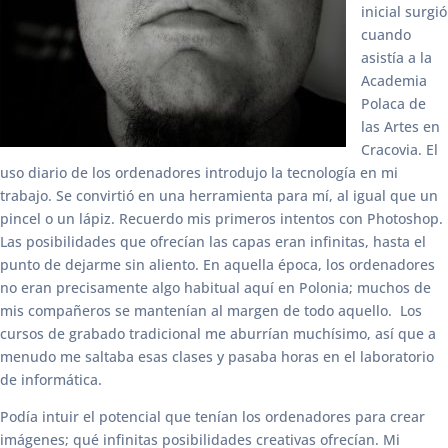
inicial surgió
cuando
asistía a la
Academia
Polaca de
las Artes en
Cracovia. El
uso diario de los ordenadores introdujo la tecnología en mi
trabajo. Se convirtió en una herramienta para mí, al igual que un
pincel o un lápiz. Recuerdo mis primeros intentos con Photoshop.
Las posibilidades que ofrecían las capas eran infinitas, hasta el
punto de dejarme sin aliento. En aquella época, los ordenadores
no eran precisamente algo habitual aquí en Polonia; muchos de
mis compañeros se mantenían al margen de todo aquello. Los
cursos de grabado tradicional me aburrían muchísimo, así que a
menudo me saltaba esas clases y pasaba horas en el laboratorio
de informática.
Podía intuir el potencial que tenían los ordenadores para crear
imágenes; qué infinitas posibilidades creativas ofrecían. Mi