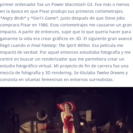
primer ordenador fue un Power Macintosh G3. Fue más o menos
en la época en que Pixar produjo sus primeros cortometrajes,
*Angry Birds*
y
*Geri’s Game*
, justo después de que Steve Jobs
comprara Pixar en 1986. Esos cortometrajes me causaron un gran
impacto. A partir de entonces, supe que lo que quería hacer para
ganarme la vida era crear gráficos en 3D. El siguiente gran avance
llegó cuando vi
Final Fantasy: The Spirit Within
. Esa película me
impactó de verdad. Por aquel entonces estudiaba fotografía y me
centré en buscar un renderizador que me permitiera crear un
estudio fotográfico virtual. Mi proyecto de fin de carrera fue una
mezcla de fotografía y 3D rendering. Se titulaba
Twelve Dreams
y
consistía en siluetas femeninas en entornos surrealistas.