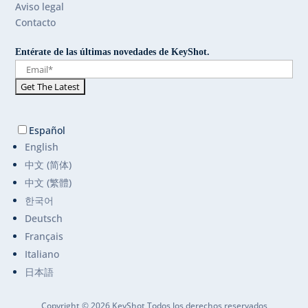
Aviso legal
Contacto
Entérate de las últimas novedades de KeyShot.
Español
English
中文 (简体)
中文 (繁體)
한국어
Deutsch
Français
Italiano
日本語
Copyright © 2026 KeyShot Todos los derechos reservados