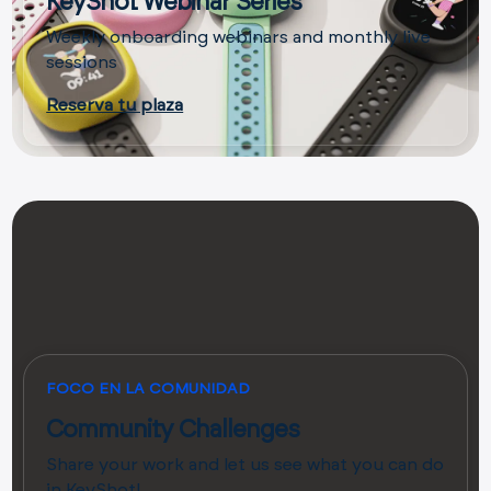
KeyShot Webinar Series
Weekly onboarding webinars and monthly live
sessions
Reserva tu plaza
FOCO EN LA COMUNIDAD
Community Challenges
Share your work and let us see what you can do
in KeyShot!