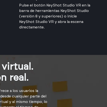
Pulse el botón KeyShot Studio VR en la
barra de herramientas KeyShot Studio
(versión 8 y superiores) o inicie
KeyShot Studio VR y abra la escena
directamente.
virtual.
n real.
ece a los usuarios la
 desde cualquier parte del
tual y al mismo tiempo, lo