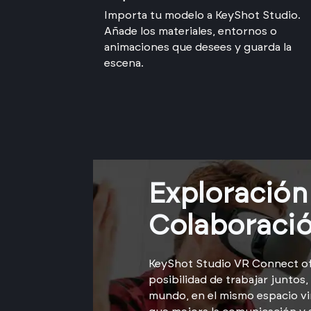
Importa tu modelo a KeyShot Studio.
Añade los materiales, entornos o
animaciones que desees y guarda la
escena.
Exploración 
Colaboració
KeyShot Studio VR Connect ofr
posibilidad de trabajar juntos,
mundo, en el mismo espacio vir