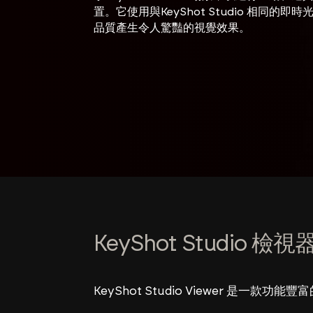
置。它使用與KeyShot Studio 相同的
品質產生令人驚豔的視覺效果。
KeyShot Studio 檢
KeyShot Studio Viewer 