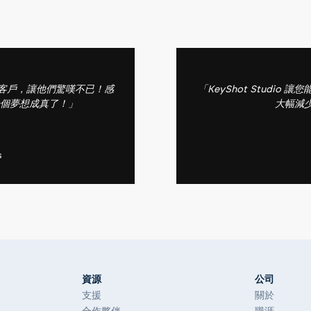
客戶，讓他們驚嘆不已！感
「KeyShot Studi
又一個夢想成真了！」
大幅減
s
資源
公司
支援
關於