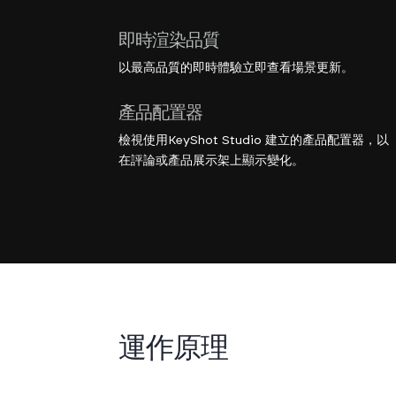
即時渲染品質
以最高品質的即時體驗立即查看場景更新。
產品配置器
檢視使用KeyShot Studio 建立的產品配置器，以
在評論或產品展示架上顯示變化。
運作原理