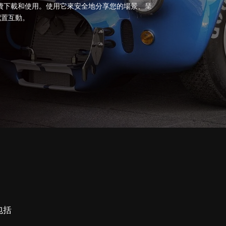
wer 可免費下載和使用。使用它來安全地分享您的場景、呈
配置互動。
包括