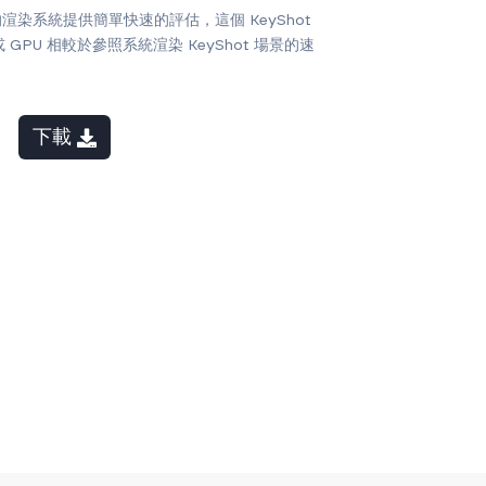
能為您的渲染系統提供簡單快速的評估，這個 KeyShot
 或 GPU 相較於參照系統渲染 KeyShot 場景的速
下載