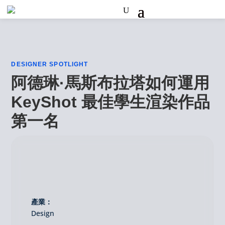
DESIGNER SPOTLIGHT
阿德琳·馬斯布拉塔如何運用
KeyShot 最佳學生渲染作品
第一名
產業：
Design