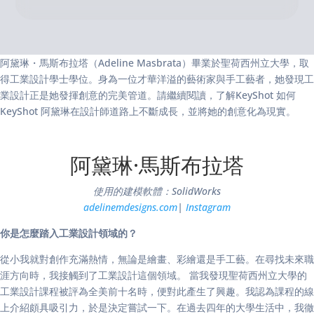
阿黛琳・馬斯布拉塔（Adeline Masbrata）畢業於聖荷西州立大學，取
得工業設計學士學位。身為一位才華洋溢的藝術家與手工藝者，她發現工
業設計正是她發揮創意的完美管道。請繼續閱讀，了解KeyShot 如何
KeyShot 阿黛琳在設計師道路上不斷成長，並將她的創意化為現實。
阿黛琳·馬斯布拉塔
使用的建模軟體：SolidWorks
adelinemdesigns.com
|
Instagram
你是怎麼踏入工業設計領域的？
從小我就對創作充滿熱情，無論是繪畫、彩繪還是手工藝。在尋找未來職
涯方向時，我接觸到了工業設計這個領域。 當我發現聖荷西州立大學的
工業設計課程被評為全美前十名時，便對此產生了興趣。我認為課程的線
上介紹頗具吸引力，於是決定嘗試一下。在過去四年的大學生活中，我徹