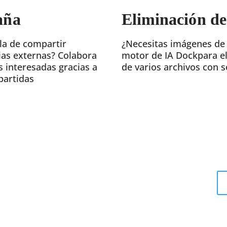
aña
Eliminación de
la de compartir
¿Necesitas imágenes de t
as externas? Colabora
motor de IA Dockpara e
s interesadas gracias a
de varios archivos con s
partidas
saber más?
n con uno de nuestros