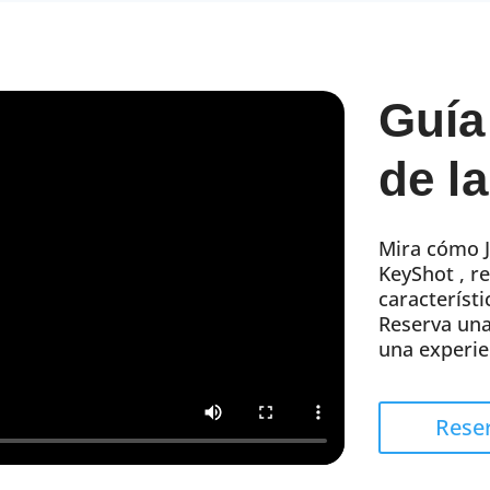
Guía
de l
Mira cómo J
KeyShot , re
característi
Reserva una
una experie
Rese