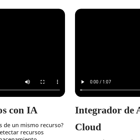
os con IA
Integrador de 
es de un mismo recurso?
Cloud
detectar recursos
almacenamiento