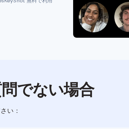
sKeyShot 無料で利用
質問でない場合
ださい：