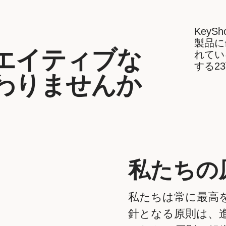
Key
製品に
エイティブな
れてい
する23
わりませんか
私たちの
私たちは常に最高
針となる原則は、