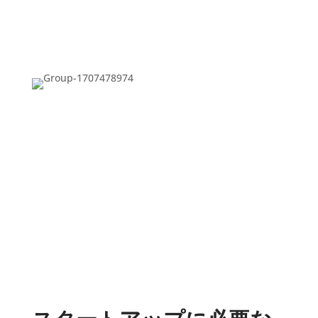
カスタムグラフィック設定
XRモード
移動ツール
測定ツール
KeyShot Studio 以下の機能をサポ
ートしています。
モデルセット
マルチマテリアル
カメラ
環境
Animation