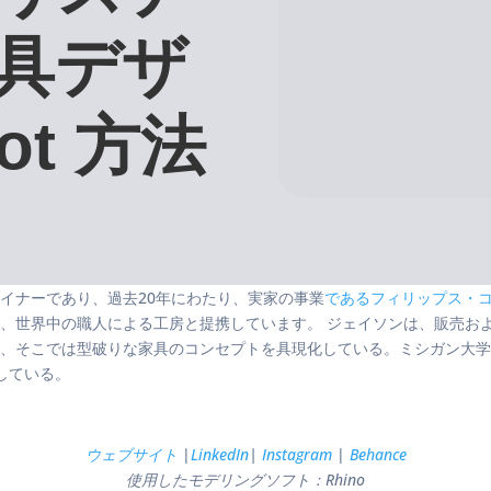
具デザ
ot 方法
イナーであり、過去20年にわたり、実家の事業
であるフィリップス・
、世界中の職人による工房と提携しています。 ジェイソンは、販売お
、そこでは型破りな家具のコンセプトを具現化している。ミシガン大学
している。
ウェブサイト
|
LinkedIn
|
Instagram
|
Behance
使用したモデリングソフト：Rhino