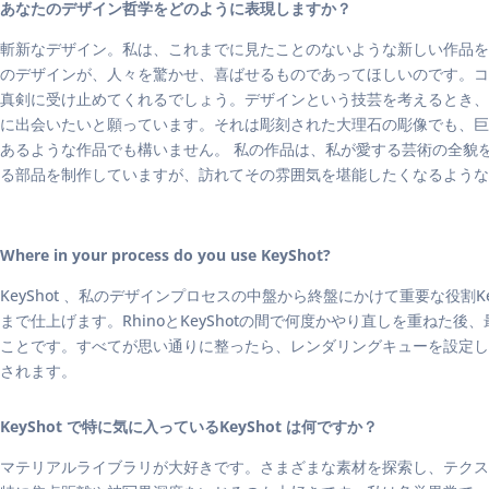
あなたのデザイン哲学をどのように表現しますか？
斬新なデザイン。私は、これまでに見たことのないような新しい作品を
のデザインが、人々を驚かせ、喜ばせるものであってほしいのです。コ
真剣に受け止めてくれるでしょう。デザインという技芸を考えるとき、
に出会いたいと願っています。それは彫刻された大理石の彫像でも、巨
あるような作品でも構いません。 私の作品は、私が愛する芸術の全貌
る部品を制作していますが、訪れてその雰囲気を堪能したくなるような
Where in your process do you use KeyShot?
KeyShot 、私のデザインプロセスの中盤から終盤にかけて重要な役割K
まで仕上げます。RhinoとKeyShotの間で何度かやり直しを重ねた後、
ことです。すべてが思い通りに整ったら、レンダリングキューを設定し
されます。
KeyShot で特に気に入っているKeyShot は何ですか？
マテリアルライブラリが大好きです。さまざまな素材を探索し、テクス