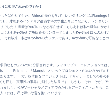
のように習得されたのですか？
したばかりでした。Rhinoの操作を学び、レンダリングにはFlamin
で習得し、才能あるインテリア建築学科の学生たちとつながり、レンダリ
した！ 当時はYouTubeなど存在せず、もしあれば私の独学にかかる
然出くわしKeyShot デモ版をダウンロードしましたKeyShot ほ
それ以来、私はKeyShotの大ファンであり、KeyShotで可能なこ
求的なもの」の2つに分類されます。フィリップス・コレクションでは
Cuts」、「Prism」、「Mamut」といったプロジェクトが思い浮
。 一方、探求的なプロジェクトは、デザイナーとしての私の真の表現です。「Q
いじくり回し、実用性の限界に挑戦した結果です。しかし、それこそが、
れました。私がソーシャルメディアで惹かれるアーティストたちも、こ
人々には、私は深い敬意を抱いています。