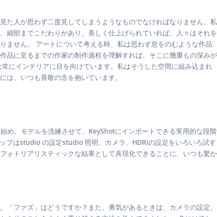
見た人が思わず二度見してしまうようなものでなければなりません。私
、細部までこだわりがあり、美しく仕上げられていれば、人々はそれを
りません。 アートについて考える時、私は思わず息をのむような作品
作品に至るまでの作家の制作過程を理解すれば、そこに幾重もの深みが
は常にインテリアに目を向けています。私はそうした空間に組み込まれ
には、いつも畏敬の念を抱いています。
業を始め、モデルを洗練させて、KeyShotにインポートできる実用的な段階
tudio の設定studio 照明、カメラ、HDRIの設定をいろいろ試す
フォトリアリスティックな結果として具現化できることに、いつも驚か
。「ファズ」はどうですか？また、勇気があるときは、カメラの設定、