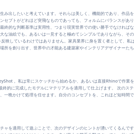
生み出したいと考えています。それらは美しく、機能的であり、作品を
ンセプトがどれほど突飛なものであっても、フォルムにバランスがあり
最終的な判断基準は実用性、つまり現実世界での使い勝手でなければな
大な油絵でも、あるいは一見すると極めてシンプルでありながら、その
を反映しているわけではありません。家具業界に身を置く者として、私
場所を創り出す、世界中の才能ある建築家やインテリアデザイナーたち
eyShot 。私は常にスケッチから始めるか、あるいは直接Rhinoで作
最終的に完成したモデルにマテリアルを適用して仕上げます。 次のステップはs
、一晩かけて処理を任せます。自分のコンセプトを、これほど短時間で
チャを適用して遊ぶことで、次のデザインのヒントが湧いてくるんです