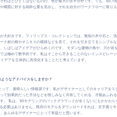
それほどひどくはないものの、色が最大の苦手分野です。でも、幼い頃
や構図に対する純粋な愛を見出し、それを自分のワークフローに取り入
が大好きです。フィリップス・コレクションでは、無垢の木や石と、洗
ーク材の根やオニキスの模様などを見て、それを引き立てるシンプルな
、しばしばアイデアがひらめくのです。 モダンな建物の角や、川が岩
ては極めて数学的です。私はそこから尽きることのないインスピレーシ
アイデアを立体的に具現化することだと考えています。
のようなアドバイスをしますか？
人にとって、素晴らしい情報源です。私がデザイナーとしてのキャリアを
って効果的だった手法などを惜しみなく共有してくれる、才能あふれるク
す。 私は、3Dモデリングのバックグラウンドが全くないにもかかわら
家である必要はありません。既存のモデルをダウンロードすれば、文字通
、あらゆるデザイナーにとって有益だと思います。