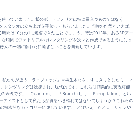
goを使っていました。私のポートフォリオは特に目立つものではなく、
ングスタジオの立ち上げを手伝ってもらいました。当時の作業といえば、
時間は10分の1に短縮できたことでしょう。時は2015年。ある3Dアー
んのわずかな時間でフォトリアルなレンダリングを次々と作成できるようになっ
とのほんの一端に触れたに過ぎないことを自覚しています。
、私たちが扱う「ライブエッジ」や再生木材を、すっきりとしたミニマ
かびます。レンダリングは洗練され、現代的です。これらは商業的に実現可能
uantum」、「Branch’d」、「Precipitation」とい
アーティストとして私たちが得るべき権利ではないでしょうか？これらの
の探求的なカテゴリーに属しています。 とはいえ、たとえデザインや