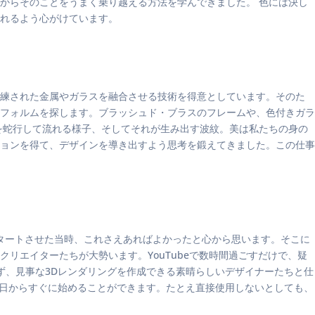
からそのことをうまく乗り越える方法を学んできました。 色には決し
れるよう心がけています。
練された金属やガラスを融合させる技術を得意としています。そのた
フォルムを探します。ブラッシュド・ブラスのフレームや、色付きガラ
を蛇行して流れる様子、そしてそれが生み出す波紋。美は私たちの身の
ョンを得て、デザインを導き出すよう思考を鍛えてきました。この仕事
スタートさせた当時、これさえあればよかったと心から思います。そこに
リエイターたちが大勢います。YouTubeで数時間過ごすだけで、疑
ず、見事な3Dレンダリングを作成できる素晴らしいデザイナーたちと仕
り今日からすぐに始めることができます。たとえ直接使用しないとしても、