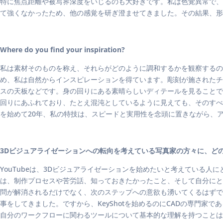
特に焦点距離や被写界深度をいじるのも大好きです。私は色覚異常で、
て強くなかったため、他の感覚を研ぎ澄ませてきました。その結果、形
Where do you find your inspiration?
私は素材そのものを称え、それらがどのように調和するかを観察するの
め、私は自然からインスピレーションを得ています。彫刻が施されたチ
スの天板などです。身の回りにある素晴らしいディテールを見ることで
回りにあふれており、たとえ混沌としているように見えても、そのすべ
を始めて20年、私の特技は、スピードと実用性を念頭に置きながら、
3Dビジュアライゼーションへの転向を考えている写真家の方々に、ど
YouTubeは、3Dビジュアライゼーションを始めたいと考えている
は、制作プロセスや苦労話、知っておきたかったこと、そして自分にと
問が解消されるだけでなく、次のステップへの意欲も湧いてくるはずで
事をしてきました。ですから、KeyShotを始めるのにCADの専門
自分のワークフローに関わるツールについて基本的な理解を持つことは