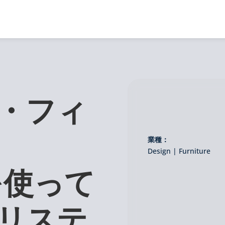
・フィ
業種：
Design | Furniture
 を使って
リステ