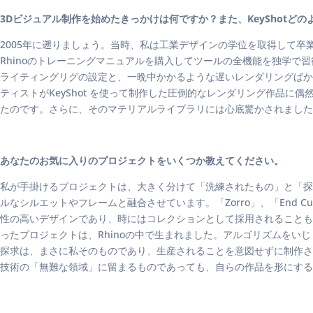
3Dビジュアル制作を始めたきっかけは何ですか？また、KeyShotど
2005年に遡りましょう。当時、私は工業デザインの学位を取得して卒業
Rhinoのトレーニングマニュアルを購入してツールの全機能を独学
ライティングリグの設定と、一晩中かかるような遅いレンダリングばかりで
ティストがKeyShot を使って制作した圧倒的なレンダリング作品に偶
たのです。さらに、そのマテリアルライブラリには心底驚かされました。 
あなたのお気に入りのプロジェクトをいくつか教えてください。
私が手掛けるプロジェクトは、大きく分けて「洗練されたもの」と「探
ルなシルエットやフレームと融合させています。「Zorro」、「End 
性の高いデザインであり、時にはコレクションとして採用されることもあります
ったプロジェクトは、Rhinoの中で生まれました。アルゴリズムを
探求は、まさに私そのものであり、生産されることを意図せずに制作さ
技術の「無難な領域」に留まるものであっても、自らの作品を形にする