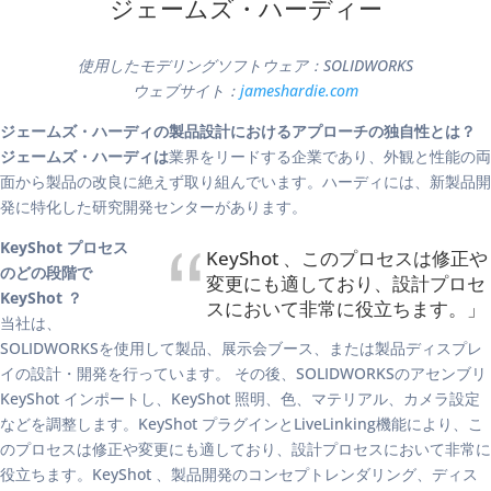
ジェームズ・ハーディー
使用したモデリングソフトウェア：SOLIDWORKS
ウェブサイト：
jameshardie.com
ジェームズ・ハーディの製品設計におけるアプローチの独自性とは？
ジェームズ・ハーディは
業界をリードする企業であり、外観と性能の両
面から製品の改良に絶えず取り組んでいます。ハーディには、新製品開
発に特化した研究開発センターがあります。
KeyShot プロセス
KeyShot 、このプロセスは修正や
のどの段階で
変更にも適しており、設計プロセ
KeyShot ？
スにおいて非常に役立ちます。」
当社は、
SOLIDWORKSを使用して製品、展示会ブース、または製品ディスプレ
イの設計・開発を行っています。 その後、SOLIDWORKSのアセンブリ
KeyShot インポートし、KeyShot 照明、色、マテリアル、カメラ設定
などを調整します。KeyShot プラグインとLiveLinking機能により、こ
のプロセスは修正や変更にも適しており、設計プロセスにおいて非常に
役立ちます。KeyShot 、製品開発のコンセプトレンダリング、ディス