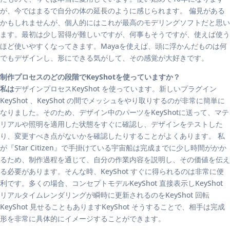
が、今ではまるで自分の体の延長のように感じられます。 偏見がある
かもしれませんが、個人的にはこれが最高のモデリングソフトだと思い
ます。最初は少し習得が難しいですが、何事もそうですが、使えば使う
ほど使いやすくなってきます。Mayaを使えば、頭に浮かんだものは何
でもデザインし、形にできる気がして、その感覚が大好きです。
制作プロセスのどの段階でKeyShotを使っていますか？
私は
デザインプロセスKeyShot を使っています。新しいプラグイン
KeyShot 、KeyShot の間でメッシュをやり取りするのが非常に簡単に
なりました。そのため、デザイン中のパーツをKeyShotに送って、マテ
リアルや照明を適用した状態をすぐに確認し、デザインをテストした
り、変更すべき点がないかを確認したりすることがよくあります。 私
が『Star Citizen』で手掛けている宇宙船は完成までに少し時間がかか
るため、制作過程を通じて、自分の作業内容を説明し、その価値を伝え
る必要があります。そんな時、KeyShot すぐに得られるのは非常に便
利です。多くの場合、コンセプトモデルKeyShot 直接表示しKeyShot
リアルタイムレンダリングが瞬時に更新されるのをKeyShot 回転
KeyShot 見せることもありますKeyShot そうすることで、相手は完成
形を非常に具体的にイメージすることができます。