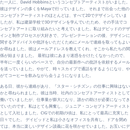
た一人に、David Hobbinsというコンセプトアーティストがいました。
彼はデザインの多くをMayaで行っていました。 それまで出会った他の
コンセプトアーティストのほとんどは、すべて2Dでデザインしていま
したが、私は建築学校で3Dデザインを学んでいたため、その手法でコ
ンセプトアートに取り組みたいと考えていました。私はデビッドのデザ
インと制作プロセスが大好きで、プレゼンテーションの後、デザインに
関するアドバイスや批評をいただくためにメールで連絡を取ってもよい
か尋ねました。彼はメールアドレスを教えてくれ、そこから私たちの関
係が始まりました。 最初は彼にあまり迷惑をかけたくなかったので、
半年に一度くらいのペースで、自分の最新作への批評を依頼するメール
を送っていました。やがて、時々スカイプで通話をするようになり、や
がてコーヒーを飲みながら会うようになりました。
ある日、彼から連絡があり、『スター・シチズン』の仕事に興味はない
かと尋ねられました。彼は当時、社内のコンセプトアーティストとして
働いていましたが、仕事量が膨大になり、誰かの助けが必要になってき
ていたのです。私はとても興奮し、ジュニア・コンセプトアーティスト
として入社しました。CIGでの初期の頃は、私にとって最高に充実した
日々でした。 デイビッドと私は小さなオフィスを共有し、ドアを閉め
ては、本当に楽しいデザイン談義に花を咲かせていました。お互いにデ