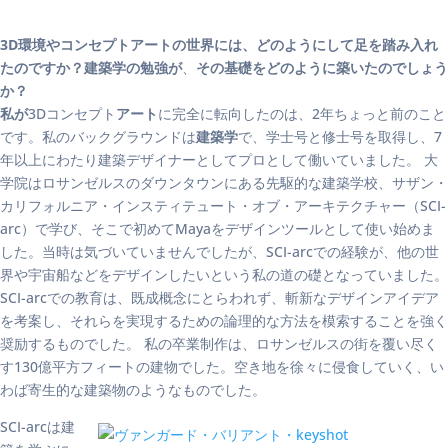
3D環境やコンセプトアートの世界には、どのようにして足を踏み入れ
たのですか？建築学の勉強が
、
その基礎をどのように築いたのでしょう
か？
私が
3Dコンセプト
アート
に完全に転向したのは、2年ちょっと前のこと
です。私のバックグラウンドは
建築学
で、学士号と修士号を取得し、7
年以上にわたり建築デザイナーとしてプロとして働いていました。 大
学院はロサンゼルスのダウンタウンにある先駆的な建築学校、サザン・
カリフォルニア・インスティテュート・オブ・アーキテクチャー（SCI-
arc）で学び、そこで初めてMayaをデザインツールとして使い始めま
した。当時は気づいていませんでしたが、SCI-arcでの経験が、他の世
界や宇宙船などをデザインしたいという私の道の礎となっていました。
SCI-arcでの教育は、既成概念にとらわれず、斬新なデザインアイデア
を考案し、それらを実現するための論理的な方法を模索することを強く
奨励するものでした。 私の卒業制作は、ロサンゼルスの街を覆い尽く
す130億平方フィートの建物でした。空き地を徐々に侵食していく、い
わば寄生的な建築物のようなものでした。
SCI-arcは建