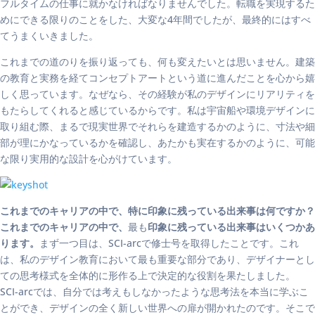
フルタイムの仕事に就かなければなりませんでした。転職を実現するた
めにできる限りのことをした、大変な4年間でしたが、最終的にはすべ
てうまくいきました。
これまでの道のりを振り返っても、何も変えたいとは思いません。建築
の教育と実務を経てコンセプトアートという道に進んだことを心から嬉
しく思っています。なぜなら、その経験が私のデザインにリアリティを
もたらしてくれると感じているからです。私は宇宙船や環境デザインに
取り組む際、まるで現実世界でそれらを建造するかのように、寸法や細
部が理にかなっているかを確認し、あたかも実在するかのように、可能
な限り実用的な設計を心がけています。
これまでのキャリアの中で、特に印象に残っている出来事は何ですか？
これまでのキャリアの中で、
最も
印象に残っている出来事はいくつかあ
ります。
まず一つ目は、SCI-arcで修士号を取得したことです。これ
は、私のデザイン教育において最も重要な部分であり、デザイナーとし
ての思考様式を全体的に形作る上で決定的な役割を果たしました。
SCI-arcでは、自分では考えもしなかったような思考法を本当に学ぶこ
とができ、デザインの全く新しい世界への扉が開かれたのです。そこで