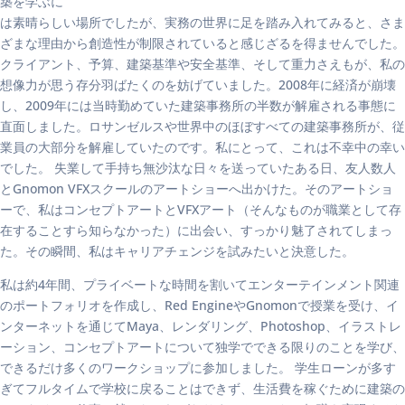
築を学ぶに
は素晴らしい場所でしたが、実務の世界に足を踏み入れてみると、さま
ざまな理由から創造性が制限されていると感じざるを得ませんでした。
クライアント、予算、建築基準や安全基準、そして重力さえもが、私の
想像力が思う存分羽ばたくのを妨げていました。2008年に経済が崩壊
し、2009年には当時勤めていた建築事務所の半数が解雇される事態に
直面しました。ロサンゼルスや世界中のほぼすべての建築事務所が、従
業員の大部分を解雇していたのです。私にとって、これは不幸中の幸い
でした。 失業して手持ち無沙汰な日々を送っていたある日、友人数人
とGnomon VFXスクールのアートショーへ出かけた。そのアートショ
ーで、私はコンセプトアートとVFXアート（そんなものが職業として存
在することすら知らなかった）に出会い、すっかり魅了されてしまっ
た。その瞬間、私はキャリアチェンジを試みたいと決意した。
私は約4年間、プライベートな時間を割いてエンターテインメント関連
のポートフォリオを作成し、Red EngineやGnomonで授業を受け、イ
ンターネットを通じてMaya、レンダリング、Photoshop、イラストレ
ーション、コンセプトアートについて独学でできる限りのことを学び、
できるだけ多くのワークショップに参加しました。 学生ローンが多す
ぎてフルタイムで学校に戻ることはできず、生活費を稼ぐために建築の