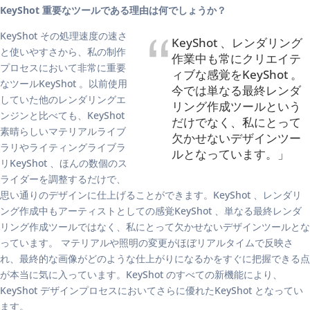
KeyShot 重要なツールである理由は何でしょうか？
KeyShot その処理速度の速さ
KeyShot 、レンダリング
と使いやすさから、私の制作
作業中も常にクリエイテ
プロセスにおいて非常に重要
ィブな感覚をKeyShot 。
なツールKeyShot 。以前使用
今では単なる最終レンダ
していた他のレンダリングエ
リング作成ツールという
ンジンと比べても、KeyShot
だけでなく、私にとって
素晴らしいマテリアルライブ
欠かせないデザインツー
ラリやライティングライブラ
ルとなっています。」
リKeyShot 、ほんの数個のス
ライダーを調整するだけで、
思い通りのデザインに仕上げることができます。KeyShot 、レンダリ
ング作成中もアーティストとしての感覚KeyShot 、単なる最終レンダ
リング作成ツールではなく、私にとって欠かせないデザインツールとな
っています。 マテリアルや照明の変更がほぼリアルタイムで反映さ
れ、最終的な画像がどのような仕上がりになるかをすぐに把握できる点
が本当に気に入っています。KeyShot のすべての新機能により、
KeyShot デザインプロセスにおいてさらに優れたKeyShot となってい
ます。