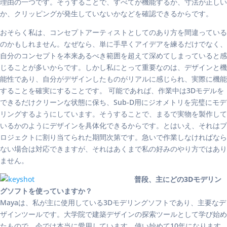
理由の一つです。そうすることで、すべてが機能するか、寸法が正しい
か、クリッピングが発生していないかなどを確認できるからです。
おそらく私は、コンセプトアーティストとしてのあり方を間違っている
のかもしれません。なぜなら、単に手早くアイデアを練るだけでなく、
自分のコンセプトを本来あるべき範囲を超えて深めてしまっていると感
じることが多いからです。しかし私にとって重要なのは、デザインと機
能性であり、自分がデザインしたものがリアルに感じられ、実際に機能
することを確実にすることです。 可能であれば、作業中は3Dモデルを
できるだけクリーンな状態に保ち、Sub-D用にジオメトリを完璧にモデ
リングするようにしています。そうすることで、まるで実物を製作して
いるかのようにデザインを具体化できるからです。とはいえ、それはプ
ロジェクトに割り当てられた期間次第です。急いで作業しなければなら
ない場合は対応できますが、それはあくまで私の好みのやり方ではあり
ません。
普段、主にどの3Dモデリン
グソフトを使っていますか？
Mayaは、私が主に使用している3Dモデリングソフトであり、主要なデ
ザインツールです。大学院で建築デザインの探索ツールとして学び始め
たもので、今では本当に愛用しています。使い始めて10年になります