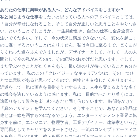
あなたの仕事に興味がある人へ、どんなアドバイスをしますか？
私と同じような仕事を
したいと思っている人へのアドバイスとしては、
「自分が幸せになれること、そして自分が正しいと思うことをやりなさ
い」ということでしょうか。 一生懸命働き、自分の仕事に全身全霊を
注いでください。そして、今の状況に満足できないなら、変化を起こす
のに遅すぎるということはありません。私は今日に至るまで、長く曲が
りくねった道を歩んできましたが、デザイナーとして、そして一人の人
間として今の私があるのは、その経験のおかげだと思います。そして、
まだ学ぶべきことがたくさんあり、長い道のりが待っていることも分か
っています。 私のこの「クレイジー」なキャリアパスは、その一つひ
とつに意味があると思っているので、何物とも交換したくありません。
近道をして一気に頂点を目指そうとする人は、人生を変えるような多く
の機会を逃しているように感じます。私は、目的地へたどり着くには、
遠回りをして景色を楽しむべきだと固く信じています。 時間をかけて
「真のデザイン」を学んでください。そうすることで、あなたの作品は
他とは一線を画すものになるでしょう。エンターテインメント業界に転
身する前に、エンジニア、物理学者、工業デザイナー、建築家といった
専門職としてキャリアをスタートさせた、一流のコンセプトアーティス
トを多く見かけます。彼らを優れたコンセプトアーティストたらしめて