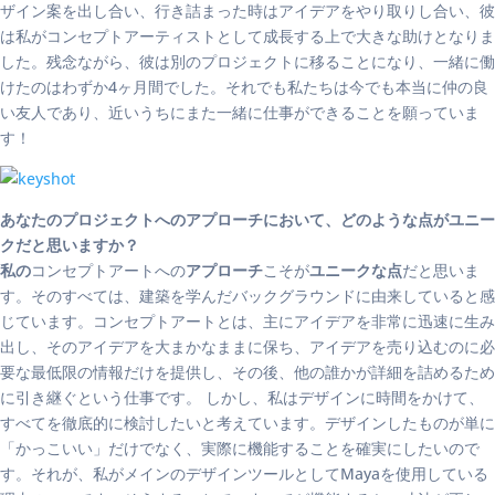
ザイン案を出し合い、行き詰まった時はアイデアをやり取りし合い、彼
は私がコンセプトアーティストとして成長する上で大きな助けとなりま
した。残念ながら、彼は別のプロジェクトに移ることになり、一緒に働
けたのはわずか4ヶ月間でした。それでも私たちは今でも本当に仲の良
い友人であり、近いうちにまた一緒に仕事ができることを願っていま
す！
あなたのプロジェクトへのアプローチにおいて、どのような点がユニー
クだと思いますか？
私の
コンセプトアートへの
アプローチ
こそが
ユニークな点
だと思いま
す。そのすべては、建築を学んだバックグラウンドに由来していると感
じています。コンセプトアートとは、主にアイデアを非常に迅速に生み
出し、そのアイデアを大まかなままに保ち、アイデアを売り込むのに必
要な最低限の情報だけを提供し、その後、他の誰かが詳細を詰めるため
に引き継ぐという仕事です。 しかし、私はデザインに時間をかけて、
すべてを徹底的に検討したいと考えています。デザインしたものが単に
「かっこいい」だけでなく、実際に機能することを確実にしたいので
す。それが、私がメインのデザインツールとしてMayaを使用している