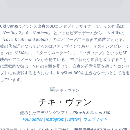
Cki Vangはフランス出身の3Dコンセプトデザイナーで、その作品は
『Destiny 2』や
『Anthem』
といったビデオゲームから
、
Netflixの
『Love, Death, and Robots』
の
エピソードに至るまで多岐
にわたる。
彼の代名詞となっているのはメカデザインであり、そのインスピレーシ
ョンは
『AKIRA』
、『
ターミネーター2
』、『
ロボコップ
』といったSF
映画やアニメーションから得ている。 常に新たな知識を吸収すること
に意欲的な彼は、NFTの台頭を受けて、自身の得意分野を超えたコンセ
プトにも挑戦するようになり、KeyShot 360を主要なツールとして活用
しています。
チキ・ヴァン
使用したモデリングソフト：ZBrush & Fusion 360
Foundation
|
Instagram
|
Twitter
|
ウェブサイト
3Dアーティストとしてのキャリアから、暗号資産やNFTアートへの関