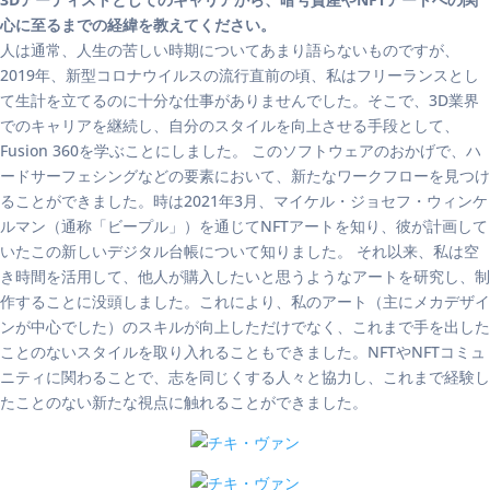
心に至るまでの経緯を教えてください。
人は通常、人生の苦しい時期についてあまり語らないものですが、
2019年、新型コロナウイルスの流行直前の頃、私はフリーランスとし
て生計を立てるのに十分な仕事がありませんでした。そこで、3D業界
でのキャリアを継続し、自分のスタイルを向上させる手段として、
Fusion 360を学ぶことにしました。 このソフトウェアのおかげで、ハ
ードサーフェシングなどの要素において、新たなワークフローを見つけ
ることができました。時は2021年3月、マイケル・ジョセフ・ウィンケ
ルマン（通称「ビープル」）を通じてNFTアートを知り、彼が計画して
いたこの新しいデジタル台帳について知りました。 それ以来、私は空
き時間を活用して、他人が購入したいと思うようなアートを研究し、制
作することに没頭しました。これにより、私のアート（主にメカデザイ
ンが中心でした）のスキルが向上しただけでなく、これまで手を出した
ことのないスタイルを取り入れることもできました。NFTやNFTコミュ
ニティに関わることで、志を同じくする人々と協力し、これまで経験し
たことのない新たな視点に触れることができました。