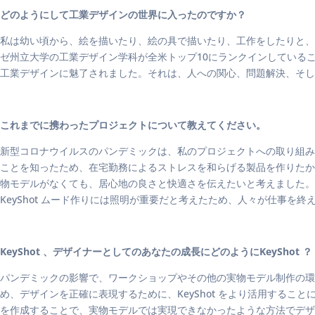
どのようにして工業デザインの世界に入ったのですか？
私は幼い頃から、絵を描いたり、絵の具で描いたり、工作をしたりと、
ゼ州立大学の工業デザイン学科が全米トップ10にランクインしている
工業デザインに魅了されました。それは、人への関心、問題解決、そ
これまでに携わったプロジェクトについて教えてください。
新型コロナウイルスのパンデミックは、私のプロジェクトへの取り組み方
ことを知ったため、在宅勤務によるストレスを和らげる製品を作りたかっ
物モデルがなくても、居心地の良さと快適さを伝えたいと考えました。KeyS
KeyShot ムード作りには照明が重要だと考えたため、人々が仕事
KeyShot 、デザイナーとしてのあなたの成長にどのようにKeyShot ？
パンデミックの影響で、ワークショップやその他の実物モデル制作の環
め、デザインを正確に表現するために、KeyShot をより活用することにな
を作成することで、実物モデルでは実現できなかったような方法でデザイン