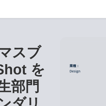
マスブ
hot を
業種：
Design
生部門
ンダリ