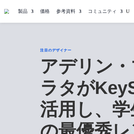
製品
価格
参考資料
コミュニティ
注目のデザイナー
アデリン・
ラタがKeyS
活用し、学
の最優秀レ