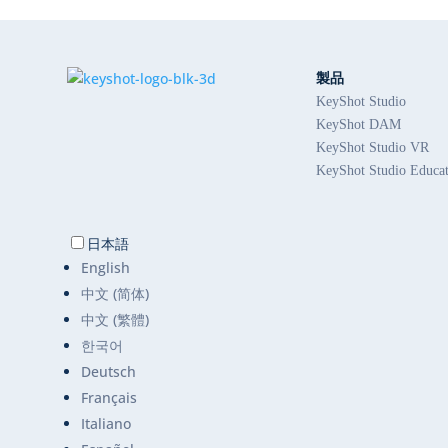
製品
KeyShot Studio
KeyShot DAM
KeyShot Studio VR
KeyShot Studio Educa
日本語
English
中文 (简体)
中文 (繁體)
한국어
Deutsch
Français
Italiano