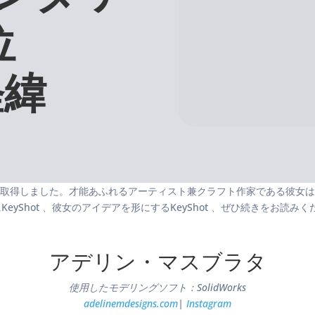
位
経緯
取得しました。才能あふれるアーティスト兼クラフト作家である彼女は
eyShot 、彼女のアイデアを形にするKeyShot 、ぜひ続きをお読み
アデリン・マスブラタ
使用したモデリングソフト：SolidWorks
adelinemdesigns.com
|
Instagram