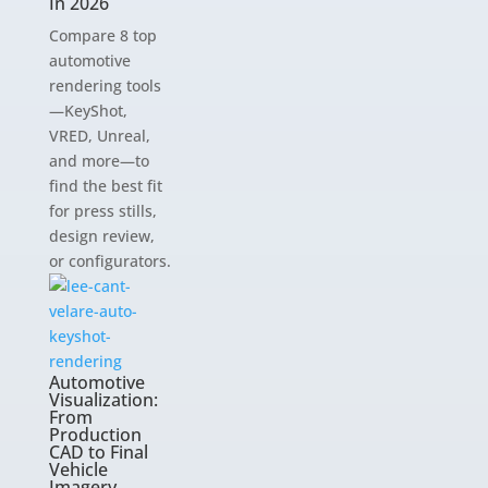
In 2026
Compare 8 top
automotive
rendering tools
—KeyShot,
VRED, Unreal,
and more—to
find the best fit
for press stills,
design review,
or configurators.
Automotive
Visualization:
From
Production
CAD to Final
Vehicle
Imagery