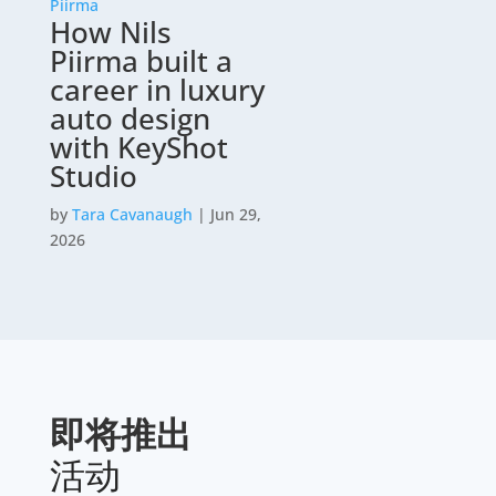
How Nils
Piirma built a
career in luxury
auto design
with KeyShot
Studio
by
Tara Cavanaugh
|
Jun 29,
2026
即将推出
活动