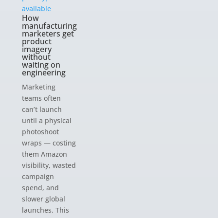
How
manufacturing
marketers get
product
imagery
without
waiting on
engineering
Marketing
teams often
can’t launch
until a physical
photoshoot
wraps — costing
them Amazon
visibility, wasted
campaign
spend, and
slower global
launches. This