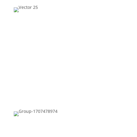
KeyShot Studio VR 具有完全控制
环境的功能
多用户会话
测量和捕捉单位
用户缩放
英伟达 VRS 支持
自定义图形设置
XR 模式
移动工具
测量工具
支持这些KeyShot Studio 功能