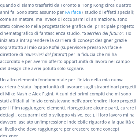
quando ci siamo trasferiti da Toronto a Hong Kong circa quattro
anni fa. Sono stato assunto per
FATface
( studio di effetti speciali)
come animatore, ma invece di occuparmi di animazione, sono
stato coinvolto nella progettazione grafica del principale progetto
cinematografico di fantascienza studio,
“Guerrieri del futuro”
. Ho
iniziato a intraprendere la carriera di concept designer grazie
soprattutto al mio capo Kofai (supervisore presso FATface e
direttore di
“Guerrieri del futuro”
) per la fiducia che mi ha
accordato e per avermi offerto opportunità di lavoro nel campo
del design che avrei potuto solo sognare.
Un altro elemento fondamentale per l'inizio della mia nuova
carriera è stata l'opportunità di lavorare sugli straordinari progetti
di Mike Nash e Alex Figini. Alcuni dei primi compiti che mi sono
stati affidati all'inizio consistevano nell'approfondire i loro progetti
per il film (aggiungere elementi, riprogettare alcune parti, curare i
dettagli, occuparmi dello sviluppo visivo, ecc.). Il loro lavoro mi ha
davvero lasciato un'impressione indelebile riguardo alla qualità e
al livello che devo raggiungere per crescere come concept
designer.