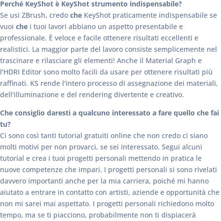
Perché KeyShot è KeyShot strumento indispensabile?
Se usi ZBrush, credo
che
KeyShot praticamente indispensabile se
vuoi
che
i tuoi lavori abbiano un aspetto presentabile e
professionale. È veloce e facile ottenere risultati eccellenti e
realistici. La maggior parte del lavoro consiste semplicemente nel
trascinare e rilasciare gli elementi! Anche il Material Graph e
l'HDRI Editor sono molto facili da usare per ottenere risultati più
raffinati. KS rende l'intero processo di assegnazione dei materiali,
dell'illuminazione e del rendering divertente e creativo.
Che consiglio daresti a qualcuno interessato a fare quello che fai
tu?
Ci sono così tanti tutorial gratuiti online che non credo ci siano
molti motivi per non provarci, se sei interessato. Segui alcuni
tutorial e crea i tuoi progetti personali mettendo in pratica le
nuove competenze che impari. I progetti personali si sono rivelati
davvero importanti anche per la mia carriera, poiché mi hanno
aiutato a entrare in contatto con artisti, aziende e opportunità che
non mi sarei mai aspettato. I progetti personali richiedono molto
tempo, ma se ti piacciono, probabilmente non ti dispiacerà