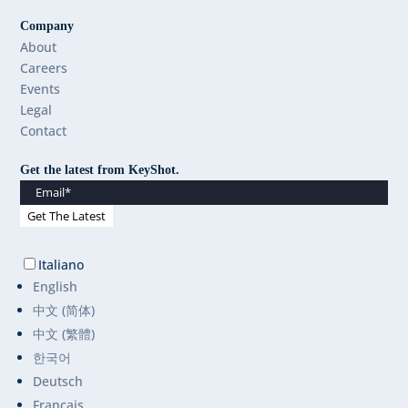
Company
About
Careers
Events
Legal
Contact
Get the latest from KeyShot.
Italiano
English
中文 (简体)
中文 (繁體)
한국어
Deutsch
Français