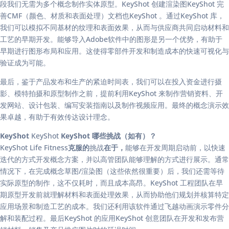
段我们无需为多个概念制作实体原型。KeyShot 创建渲染图KeyShot 完
善CMF（颜色、材质和表面处理）文档也KeyShot 。通过KeyShot 库，
我们可以模拟不同基材的纹理和表面效果，从而与供应商共同启动材料和
工艺的早期开发。能够导入Adobe软件中的图形是另一个优势，有助于
早期进行图形布局和应用。这使得零部件开发和制造成本的快速可视化与
验证成为可能。
最后，鉴于产品发布和生产的紧迫时间表，我们可以在投入资金进行摄
影、模特拍摄和原型制作之前，提前利用KeyShot 来制作营销资料、开
发网站、设计包装、编写安装指南以及制作视频应用。最终的概念演示效
果卓越，有助于有效传达设计理念。
KeyShot
KeyShot
KeyShot 哪些挑战（如有）？
KeyShot Life Fitness
克服的
挑战
在于，
能够在开发周期启动前，以快速
迭代的方式开发概念方案，并以高管团队能够理解的方式进行展示。通常
情况下，在完成概念草图/渲染图（这些依然很重要）后，我们还需等待
实际原型的制作，这不仅耗时，而且成本高昂。KeyShot 工程团队在早
期原型开发前就理解材料和表面处理效果，从而协助他们规划并核算特定
应用场景和制造工艺的成本。我们还利用该软件通过飞越动画演示零件分
解和装配过程。最后KeyShot 的应用KeyShot 创意团队在开发和发布营