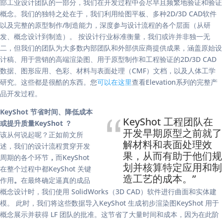
部工业设计团队的一部分，我们在开发过程中会尽早且频繁地验证和验证
概念。我们的独特之处在于，我们利用绘图平板、多种2D/3D CAD软件
以及完整的原型制作/制造能力，深度参与设计流程的各个层面（从研
发、概念设计到制造）。 按设计行业标准衡量，我们或许并非独一无
二，但我们的团队为大多数内部团队和外部供应商提供成果，涵盖原始设
计稿、用于营销的高端渲染图、用于原型制作和工程验证的2D/3D CAD
数据、图形应用、色彩、材料与表面处理（CMF）文档，以及人体工学
研究。这些都是很酷的东西。您
可以在这里
查看Elevation系列的完整产
品开发过程。
KeyShot 节省时间、降低成本
KeyShot 工程团队在
或提升质量KeyShot ？
开发早期原型之前就了
该从何说起呢？正如前文所
解材料和表面处理效
述，我们的设计流程贯穿开发
果，从而有助于他们规
周期的各个环节
，
而KeyShot
划并核算特定应用和制
在整个过程中都KeyShot 关键
造工艺的成本。”
作用
。
在最终确定逼真的成品
概念设计时，我们使用 SolidWorks（3D CAD）软件进行曲面和实体建
模。 此时，我们将这些数据导入KeyShot 生成初步渲染图KeyShot 用于
概念展示并获得 LF 团队的批准。这节省了大量时间和成本，因为在此阶