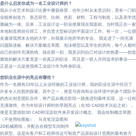
是什么启发你成为一名工业设计师的？
我从小在艺术和设计比赛中屡获殊荣，但年少时从未意识到，竟有一门职
业能将创造力、形态研究、比例、色彩、材料、工程与制造，以及美学优
雅融为一体。后来，工业设计这一职业便展现在我面前。当时我正在一家
本地制造商担任焊工，并负责大型标识的平面设计工作。有一次，一位朋
友邀请我周末去他的大学，向我展示他所学的专业。 我走进了一间充满
问题陈述板、解决方案概念草图、泡沫模型以及学生的房间，每个人都对
自己的创作充满热情。就在那一刻，我意识到自己对设计的热爱——创造
雅致的解决方案竟是一份真正的职业，而且是一群人共同追求的事业——
正是这一点促使我将工业设计作为终身职业。
您职业生涯中的亮点有哪些？
作为一名拥有23年以上从业经验的工业设计师，我的职业生涯中经历了
许多令人欣慰的探索。其中之一，便是与咨询和企业环境中的多个团队中
的杰出创意团队合作，将产品从概念阶段一路推进到最终实现，这一过程
充满激情。作为年轻设计师时的早期亮点（在3D CAD技术兴起之前），
便是无需借助3D CAD和渲染软件来开发设计概念。
我会绘制概念草图
（不使用绘图板）、马克笔渲染图和
2D机械图纸，并配合在模型车间制作
的原型。这是向客户和工程师传达可制造产品原始设计意图的最有效方