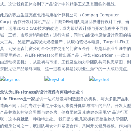
式。这让我真正体会到了产品设计中的精湛工艺及其面临的挑战。
此后的职业生涯亮点包括与康柏计算机公司（Compaq Computer
Corp）合作开发计算机产品，并随OEM团队周游世界进行设计工作。当
时，运用2D/3D CAD技术的改进，成为帮助设计师与开发流程中不同领
域（工程、市场营销和制造）进行沟通，同时仍能保持原始设计意图的强
大工具。 见证产品实现大规模量产，从康柏笔记本电脑、Target I-Fix工
具，到安德森门窗公司至今仍在使用的门窗五金件，都是我职业生涯中的
重要里程碑。在Life Fitness公司推出新产品，例如FlexStrider（一款自
由运动椭圆机），从最初与市场、工程及生物力学团队共同构思草图，到
亲眼见证产品最终问世，这一过程同样是我职业生涯中的一大成功亮点。
您认为Life Fitness的设计流程有何独特之处？
Life Fitness是一家
提供一站式研发与制造服务的机构。与大多数产品制
造商不同，我们专注于通过身体运动来提升健康与福祉的产品。开发大型
产品并将其控制台界面与健身房、健身团体及其他健身应用/产品进行互
联，这本身
就是
一种独特之处。 我们是少数几家拥有完整生物力学团队
的健身公司之一，该团队与设计师紧密合作，共同开发健身器械。作为内