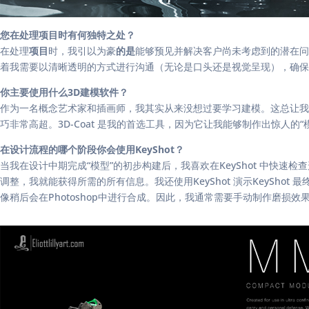
您在处理项目时有何独特之处？
在处理
项目
时，我引以为豪
的是
能够预见并解决客户尚未考虑到的潜在问
着我需要以清晰透明的方式进行沟通（无论是口头还是视觉呈现），确保
你主要使用什么3D建模软件？
作为一名概念艺术家和插画师，我其实从来没想过要学习建模。这总让我觉
巧非常高超。3D-Coat 是我的首选工具，因为它让我能够制作出惊人
在设计流程的哪个阶段你会使用KeyShot？
当我在设计中期完成“模型”的初步构建后，我喜欢在KeyShot 中快速检
调整，我就能获得所需的所有信息。我还使用KeyShot 演示KeySh
像稍后会在Photoshop中进行合成。因此，我通常需要手动制作磨损