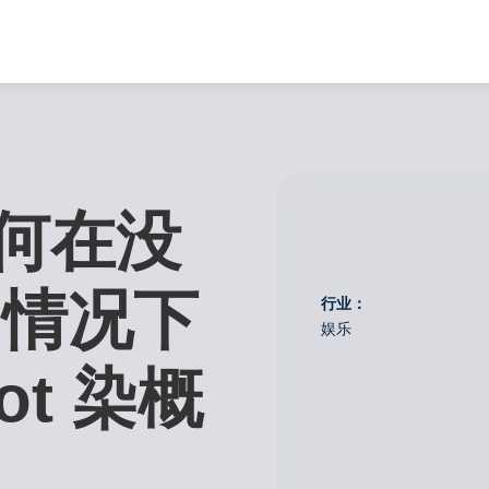
何在没
的情况下
行业：
娱乐
ot 染概