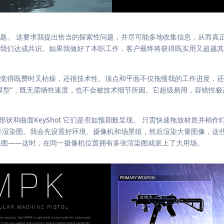
题。 这要求我提出恰当的探索性问题，并尽可能多地收集信息，从而真
我们达成共识。如果我做好了本职工作，客户最终将获得既实用又超越其
得既费时又枯燥，还很技术性。顶点和平面不仅拖慢我的工作进度，还让我
的“模型”，既无需牺牲速度，也不会被技术细节所困。它超级易用，容错性极
查形状和曲面KeyShot 它们是否如预期般呈现。 只需快速拖放材质并稍作
ot 最终渲染图。我会先设置好环境、摄像机和场景组，然后渲染大量图像，这
效果图——这时，在同一摄像机位置拥有多张渲染图就派上了大用场。