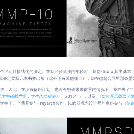
个冲动且情绪化的决定。在我经验尚浅的年轻时，我签studio 其中基
，我决定要写几本书并出版（此外还有其他项目），却在想起合同里那条愚
致。因此，在没有备用计划、也没有明确未来前景的情况下，我辞去了年
艺术的残酷世界：学生内部指南》
（2015年），以及
《如何开启概念艺
棒了。当我开始与Treyarch合作，以武器概念设计师的身份参与
《使命