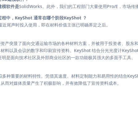
建模软件是
SolidWorks。此外，我们的工程部门大量使用Pro/E，
，KeyShot 通常在哪个阶段KeyShot ？
计流程接近尾声时投入使用，即在材料价值主张已明确界定之后。
。这些资产突显了面向交通运输市场的各种材料方案，并被用于投资者、股东
料以及会议的数字和印刷宣传资料。KeyShot 结合分光光度计KeySho
t 证明是面向技术社区及外部商业社区的一款功能极其强大的多面手工具。
，快速模拟多种重要的材料特性。凭借其速度、材料定制能力和易用性的结合KeySh
 ，从而对媒体质量产生了积极影响，并有效降低了宣传资料成本。