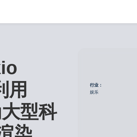
io
何利用
行业：
娱乐
 为大型科
渲染