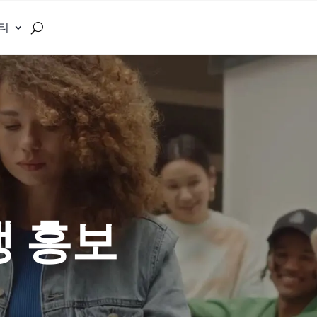
티
생 홍보