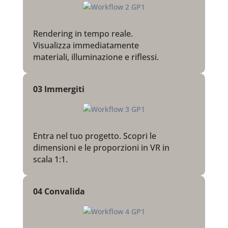
Rendering in tempo reale.
Visualizza immediatamente
materiali, illuminazione e riflessi.
03 Immergiti
Entra nel tuo progetto. Scopri le
dimensioni e le proporzioni in VR in
scala 1:1.
04 Convalida