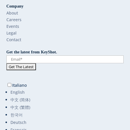
Company
About
Careers
Events
Legal
Contact
Get the latest from KeyShot.
Italiano
English
中文 (简体)
中文 (繁體)
한국어
Deutsch
Français