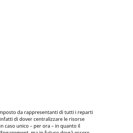
osto da rappresentanti di tutti i reparti
fatti di dover centralizzare le risorse
n caso unico – per ora – in quanto il
 Engagement, ma in futuro dovrà essere