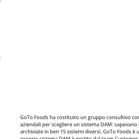
è
GoTo Foods ha costituito un gruppo consultivo comp
aziendali per scegliere un sistema DAM: sapevano in
archiviate in ben 15 sistemi diversi. GoTo Foods è u
proprio sistema DAM è gestito dal team Customer