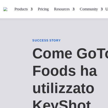
Products
Pricing
Resources
Community
SUCCESS STORY
Come GoT
Foods ha
utilizzato
KeyShot