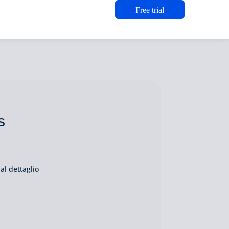
Free trial
s
al dettaglio