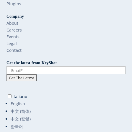
Plugins
Company
About
Careers
Events
Legal
Contact
Get the latest from KeyShot.
Italiano
English
中文 (简体)
中文 (繁體)
한국어