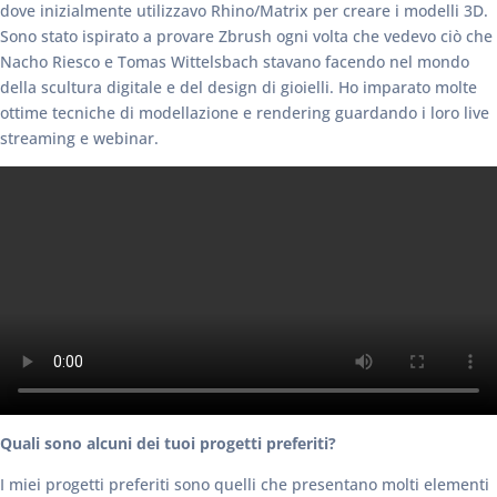
dove inizialmente utilizzavo Rhino/Matrix per creare i modelli 3D.
Sono stato ispirato a provare Zbrush ogni volta che vedevo ciò che
Nacho Riesco e Tomas Wittelsbach stavano facendo nel mondo
della scultura digitale e del design di gioielli. Ho imparato molte
ottime tecniche di modellazione e rendering guardando i loro live
streaming e webinar.
Quali sono alcuni dei tuoi progetti preferiti?
I miei progetti preferiti sono quelli che presentano molti elementi