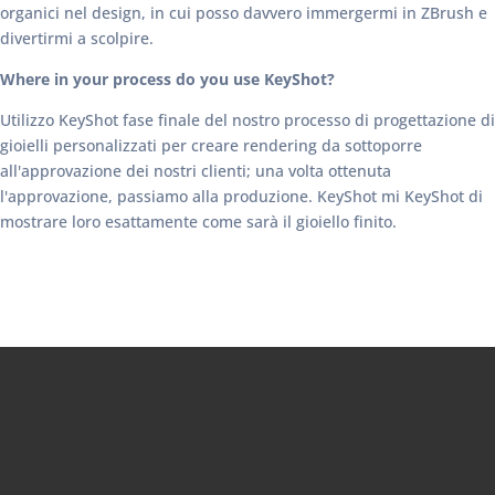
organici nel design, in cui posso davvero immergermi in ZBrush e
divertirmi a scolpire.
Where in your process do you use KeyShot?
Utilizzo KeyShot fase finale del nostro processo di progettazione di
gioielli personalizzati per creare rendering da sottoporre
all'approvazione dei nostri clienti; una volta ottenuta
l'approvazione, passiamo alla produzione. KeyShot mi KeyShot di
mostrare loro esattamente come sarà il gioiello finito.