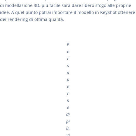
di modellazione 3D, più facile sarà dare libero sfogo alle proprie
idee. A quel punto potrai importare il modello in KeyShot ottenere
dei rendering di ottima qualità.
P
e
r
s
a
p
e
r
n
e
di
pi
ù,
vi