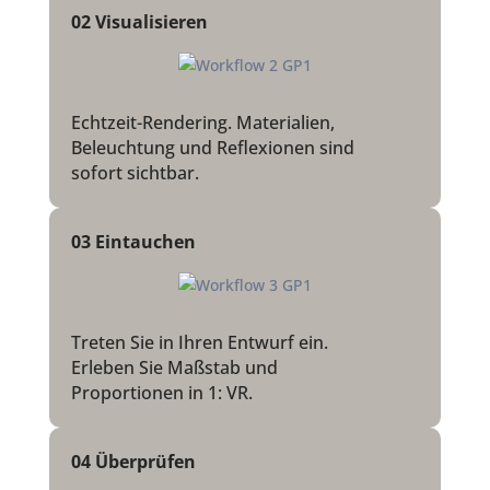
02 Visualisieren
Echtzeit-Rendering. Materialien,
Beleuchtung und Reflexionen sind
sofort sichtbar.
03 Eintauchen
Treten Sie in Ihren Entwurf ein.
Erleben Sie Maßstab und
Proportionen in 1: VR.
04 Überprüfen