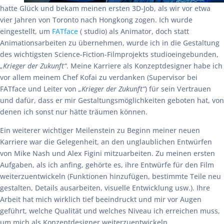
hatte Glück und bekam meinen ersten 3D-Job, als wir vor etwa
vier Jahren von Toronto nach Hongkong zogen. Ich wurde
eingestellt, um
FATface
( studio) als Animator, doch statt
Animationsarbeiten zu übernehmen, wurde ich in die Gestaltung
des wichtigsten Science-Fiction-Filmprojekts studioeingebunden,
„Krieger der Zukunft“
. Meine Karriere als Konzeptdesigner habe ich
vor allem meinem Chef Kofai zu verdanken (Supervisor bei
FATface und Leiter von
„Krieger der Zukunft“
) für sein Vertrauen
und dafür, dass er mir Gestaltungsmöglichkeiten geboten hat, von
denen ich sonst nur hätte träumen können.
Ein weiterer wichtiger Meilenstein zu Beginn meiner neuen
Karriere war die Gelegenheit, an den unglaublichen Entwürfen
von Mike Nash und Alex Figini mitzuarbeiten. Zu meinen ersten
Aufgaben, als ich anfing, gehörte es, ihre Entwürfe für den Film
weiterzuentwickeln (Funktionen hinzufügen, bestimmte Teile neu
gestalten, Details ausarbeiten, visuelle Entwicklung usw.). Ihre
Arbeit hat mich wirklich tief beeindruckt und mir vor Augen
geführt, welche Qualität und welches Niveau ich erreichen muss,
um mich als Konzeptdesigner weiterzuentwickeln.