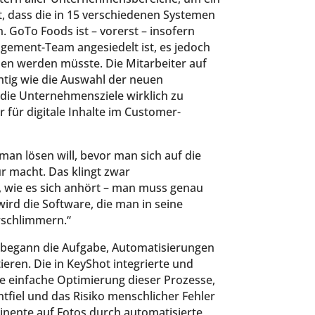
 dass die in 15 verschiedenen Systemen
. GoTo Foods ist – vorerst – insofern
gement-Team angesiedelt ist, es jedoch
den werden müsste. Die Mitarbeiter auf
htig wie die Auswahl der neuen
 die Unternehmensziele wirklich zu
 für digitale Inhalte im Customer-
n lösen will, bevor man sich auf die
r macht. Das klingt zwar
h, wie es sich anhört – man muss genau
wird die Software, die man in seine
rschlimmern.“
 begann die Aufgabe, Automatisierungen
eren. Die in KeyShot integrierte und
ne einfache Optimierung dieser Prozesse,
fiel und das Risiko menschlicher Fehler
inente auf Fotos durch automatisierte