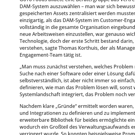
DAM-System auszuwählen – man war sich bewusst,
gespeicherten Assets zentralisiert werden mussten
einzigartig, als das DAM-System im Customer-Enga
vollständig in die gesamte Organisation eingebun
neue Arbeitsweisen einzustellen, war genauso wic
Technologie, doch der erste Schritt bestand darin,
verstehen, sagte Thomas Korthuis, der als Manager
Engagement-Team tätig ist.
„Man muss zunächst verstehen, welches Problem ma
Suche nach einer Software oder einer Lösung dafü
selbstverständlich, ist aber nicht immer so einfac
definieren, wie man das Problem lösen will, sonst 
Systemlandschaft integriert, das Problem noch ve
Nachdem klare „Gründe“ ermittelt worden waren,
und Integrationen zu definieren und zu implementi
erweiterbare Bibliothek für beides ermöglichte ei
wodurch ein Großteil des Verwaltungsaufwands ent
verringert wurde. So konnten beispielsweise Prom