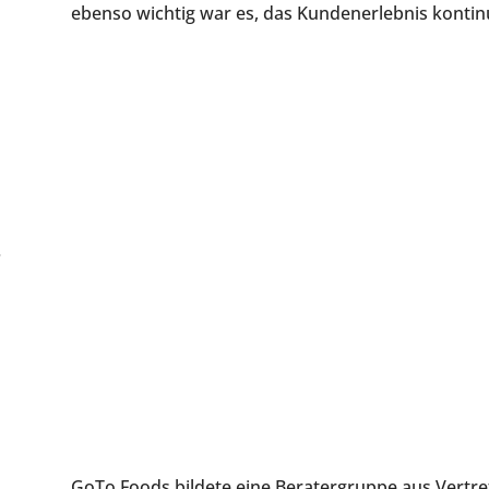
ebenso wichtig war es, das Kundenerlebnis kontinu
t
GoTo Foods bildete eine Beratergruppe aus Vertr