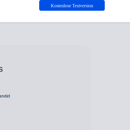
Kostenlose Testversion
s
andel