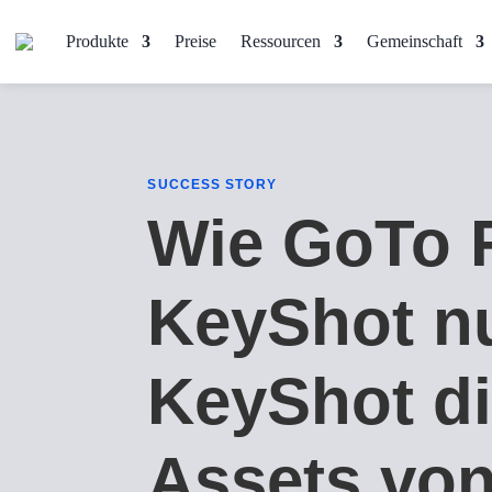
Produkte
Preise
Ressourcen
Gemeinschaft
SUCCESS STORY
Wie GoTo 
KeyShot nu
KeyShot d
Assets vo