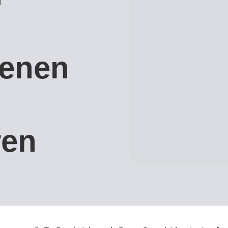
enen
ren