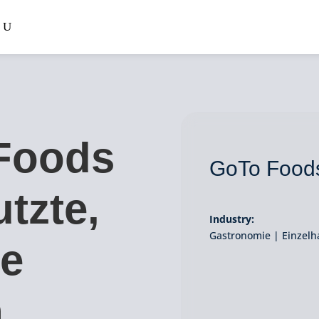
Foods
GoTo Food
tzte,
Industry:
Gastronomie | Einzelh
ie
n