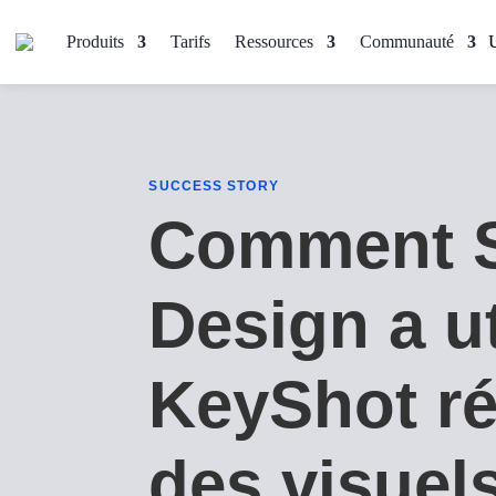
Produits
Tarifs
Ressources
Communauté
SUCCESS STORY
Comment 
Design a ut
KeyShot ré
des visuel