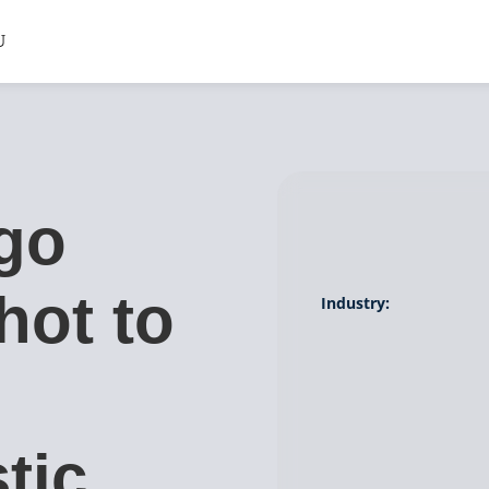
go
hot to
Industry:
tic