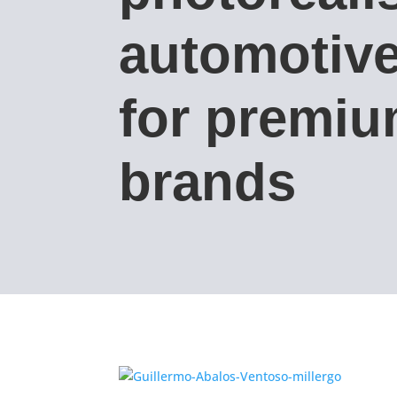
automotiv
for premiu
brands