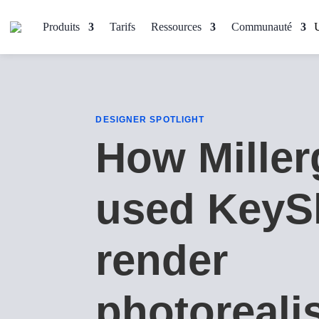
Produits
Tarifs
Ressources
Communauté
DESIGNER SPOTLIGHT
How Miller
used KeyS
render
photorealis