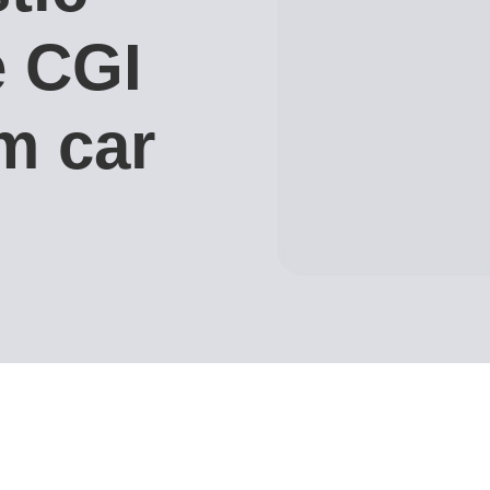
e CGI
m car