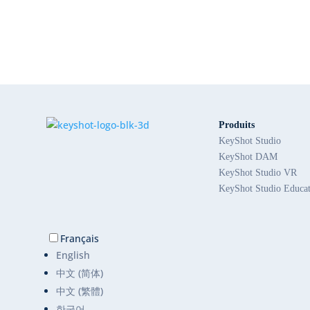
Produits
KeyShot Studio
KeyShot DAM
KeyShot Studio VR
KeyShot Studio Educa
Français
English
中文 (简体)
中文 (繁體)
한국어