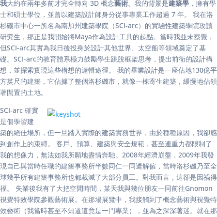
我
大約在兩年多前才完全轉向 3D 概念
藝術
。我的背景是
建築學
，擁有學
士和碩士學位，並曾以建築設計師身分從事專業工作超過 7 年。 我在洛
杉磯市中心一所名為南加州建築學院（SCI-arc）的實驗性建築學院攻讀
研究生，那正是我開始將Maya作為設計工具的起點。當時我並未察覺，
但SCI-arc其實為我日後投身於設計其他世界、太空船等領域奠定了基
礎。SCI-arc的教育體系極力鼓勵學生跳脫框架思考，提出前衛的設計構
想，並探索實現這些構想的邏輯途徑。 我的畢業設計是一座佔地130億平
方英尺的建築，它佔據了整個洛杉磯市，就像一棟寄生建築，緩慢地佔領
著閒置的土地。
SCI-arc 確實
是個學習建
築的絕佳場所，但一旦踏入實際的建築實務世界，由於種種原因，我卻感
到創作上的束縛。 客戶、預算、建築與安全規範，甚至連重力都限制了
我的想像力，無法如我所願地盡情奔馳。2008年經濟崩盤，2009年我發
現自己與當時任職的建築事務所半數同仁一同遭解僱，當時洛杉磯乃至全
球幾乎所有建築事務所也都裁減了大部分員工。對我而言，這卻是因禍得
福。 失業後我有了大把空閒時間，某天我與幾位朋友一同前往Gnomon
視覺特效學院參觀藝術展。在那場展覽中，我接觸到了概念藝術與視覺特
效藝術（我當時甚至不知道這竟是一門專業），並為之深深著迷。就在那