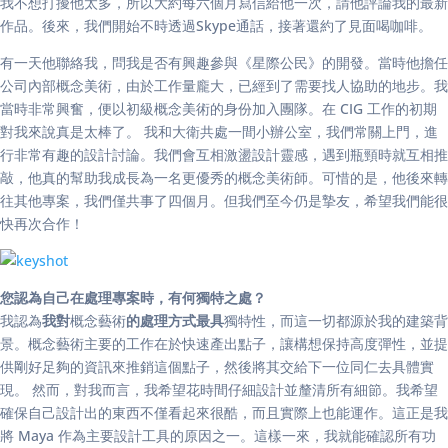
我不想打擾他太多，所以大約每六個月寫信給他一次，請他評論我的最新
作品。後來，我們開始不時透過Skype通話，接著還約了見面喝咖啡。
有一天他聯絡我，問我是否有興趣參與《星際公民》的開發。當時他擔任
公司內部概念美術，由於工作量龐大，已經到了需要找人協助的地步。我
當時非常興奮，便以初級概念美術的身份加入團隊。在 CIG 工作的初期
對我來說真是太棒了。 我和大衛共處一間小辦公室，我們常關上門，進
行非常有趣的設計討論。我們會互相激盪設計靈感，遇到瓶頸時就互相推
敲，他真的幫助我成長為一名更優秀的概念美術師。可惜的是，他後來轉
往其他專案，我們僅共事了四個月。但我們至今仍是摯友，希望我們能很
快再次合作！
您認為自己在處理專案時，有何獨特之處？
我認為
我對
概念藝術
的處理方式最具
獨特性，而這一切都源於我的建築背
景。概念藝術主要的工作在於快速產出點子，讓構想保持高度彈性，並提
供剛好足夠的資訊來推銷這個點子，然後將其交給下一位同仁去具體實
現。 然而，對我而言，我希望花時間仔細設計並釐清所有細節。我希望
確保自己設計出的東西不僅看起來很酷，而且實際上也能運作。這正是我
將 Maya 作為主要設計工具的原因之一。這樣一來，我就能確認所有功