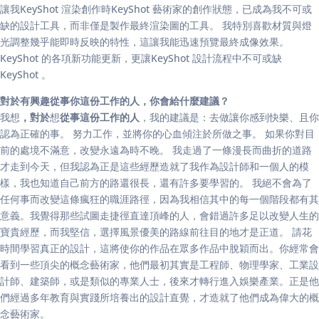
讓我KeyShot 渲染創作時KeyShot 藝術家的創作狀態，已成為我不可或
缺的設計工具，而非僅是製作最終渲染圖的工具。 我特別喜歡材質與燈
光調整幾乎能即時反映的特性，這讓我能迅速預覽最終成像效果。
KeyShot 的各項新功能更新，更讓KeyShot 設計流程中不可或缺
KeyShot 。
對於有興趣從事你這份工作的人，你會給什麼建議？
我想
，對於
想
從事這份工作的人
，我的建議是：去做讓你感到快樂、且你
認為正確的事。 努力工作，並將你的心血傾注於所做之事。 如果你對目
前的處境不滿意，改變永遠為時不晚。 我走過了一條漫長而曲折的道路
才走到今天，但我認為正是這些經歷造就了我作為設計師和一個人的模
樣，我也知道自己前方的路還很長，還有許多要學習的。 我絕不會為了
任何事而改變這條瘋狂的職涯路徑，因為我相信其中的每一個階段都有其
意義。我覺得那些試圖走捷徑直達頂峰的人，會錯過許多足以改變人生的
寶貴經歷，而我堅信，選擇風景優美的路線前往目的地才是正道。 請花
時間學習真正的設計，這將使你的作品在眾多作品中脫穎而出。你經常會
看到一些頂尖的概念藝術家，他們最初其實是工程師、物理學家、工業設
計師、建築師，或是類似的專業人士，後來才轉行進入娛樂產業。正是他
們經過多年教育與實踐所培養出的設計直覺，才造就了他們成為偉大的概
念藝術家。