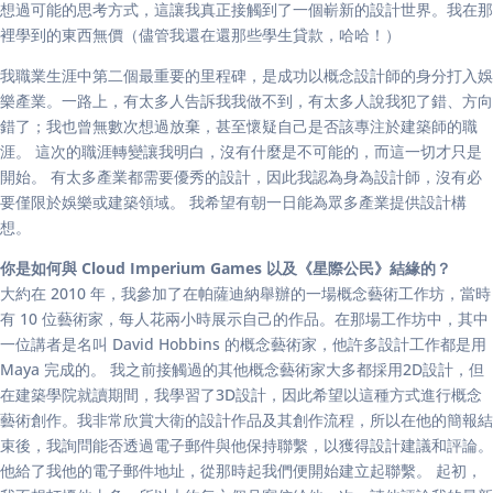
想過可能的思考方式，這讓我真正接觸到了一個嶄新的設計世界。我在那
裡學到的東西無價（儘管我還在還那些學生貸款，哈哈！）
我職業生涯中第二個最重要的里程碑，是成功以概念設計師的身分打入娛
樂產業。一路上，有太多人告訴我我做不到，有太多人說我犯了錯、方向
錯了；我也曾無數次想過放棄，甚至懷疑自己是否該專注於建築師的職
涯。 這次的職涯轉變讓我明白，沒有什麼是不可能的，而這一切才只是
開始。 有太多產業都需要優秀的設計，因此我認為身為設計師，沒有必
要僅限於娛樂或建築領域。 我希望有朝一日能為眾多產業提供設計構
想。
你是如何與 Cloud Imperium Games 以及《星際公民》結緣的？
大約在 2010 年，我參加了在帕薩迪納舉辦的一場概念藝術工作坊，當時
有 10 位藝術家，每人花兩小時展示自己的作品。在那場工作坊中，其中
一位講者是名叫 David Hobbins 的概念藝術家，他許多設計工作都是用
Maya 完成的。 我之前接觸過的其他概念藝術家大多都採用2D設計，但
在建築學院就讀期間，我學習了3D設計，因此希望以這種方式進行概念
藝術創作。我非常欣賞大衛的設計作品及其創作流程，所以在他的簡報結
束後，我詢問能否透過電子郵件與他保持聯繫，以獲得設計建議和評論。
他給了我他的電子郵件地址，從那時起我們便開始建立起聯繫。 起初，