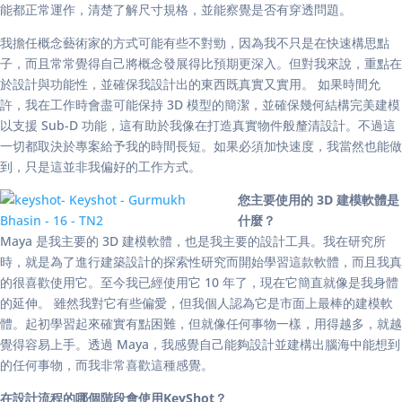
能都正常運作，清楚了解尺寸規格，並能察覺是否有穿透問題。
我擔任概念藝術家的方式可能有些不對勁，因為我不只是在快速構思點
子，而且常常覺得自己將概念發展得比預期更深入。但對我來說，重點在
於設計與功能性，並確保我設計出的東西既真實又實用。 如果時間允
許，我在工作時會盡可能保持 3D 模型的簡潔，並確保幾何結構完美建模
以支援 Sub-D 功能，這有助於我像在打造真實物件般釐清設計。不過這
一切都取決於專案給予我的時間長短。如果必須加快速度，我當然也能做
到，只是這並非我偏好的工作方式。
您主要使用的 3D 建模軟體是
什麼？
Maya 是我主要的 3D 建模軟體，也是我主要的設計工具。我在研究所
時，就是為了進行建築設計的探索性研究而開始學習這款軟體，而且我真
的很喜歡使用它。至今我已經使用它 10 年了，現在它簡直就像是我身體
的延伸。 雖然我對它有些偏愛，但我個人認為它是市面上最棒的建模軟
體。起初學習起來確實有點困難，但就像任何事物一樣，用得越多，就越
覺得容易上手。透過 Maya，我感覺自己能夠設計並建構出腦海中能想到
的任何事物，而我非常喜歡這種感覺。
在設計流程的哪個階段會使用KeyShot？