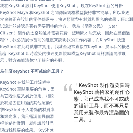
我在KeyShot 設計KeyShot 使用KeyShot 。現在KeyShot 新的外掛
KeyShot Maya 和KeyShot 之間傳輸網格模型變得非常簡單，所以我經
常會將正在設計的零件傳過去，快速預覽帶有材質和燈光的效果，藉此測
試設計並確認是否有需要調整的地方。 我為《星際公民》（Star
Citizen）製作的太空船通常需要花費一些時間才能完成，因此在整個過
程中，我必須展示當前的進度來說明我的工作內容，而KeyShot 快速
KeyShot 在此時就非常實用。我甚至經常直接在KeyShot 展示我的概念
設計KeyShot 即時渲染的快速更新旋轉模型KeyShot 這樣無論向誰展
示，對方都能清楚地了解它的外觀。
為什麼KeyShot 不可或缺的工具？
KeyShot 在我的工作流程中
「KeyShot 製作渲染圖時
KeyShot 至關重要的角色，因
KeyShot 藝術家的創作心
為它既快速又易於使用。相較
態，它已成為我不可或缺
於我過去使用過的其他渲染引
的設計工具，而不再只是
擎KeyShot 令人驚豔的材質庫
我用來製作最終渲染圖的
和燈光庫，我只需調整幾個滑
工具。」
桿並稍作微調，就能讓設計呈
現出我想要的效果。KeyShot