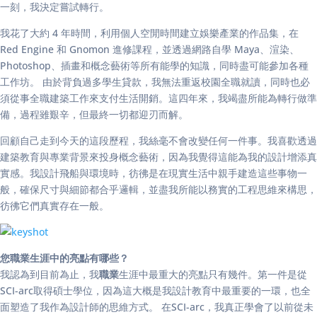
一刻，我決定嘗試轉行。
我花了大約 4 年時間，利用個人空閒時間建立娛樂產業的作品集，在
Red Engine 和 Gnomon 進修課程，並透過網路自學 Maya、渲染、
Photoshop、插畫和概念藝術等所有能學的知識，同時盡可能參加各種
工作坊。 由於背負過多學生貸款，我無法重返校園全職就讀，同時也必
須從事全職建築工作來支付生活開銷。這四年來，我竭盡所能為轉行做準
備，過程雖艱辛，但最終一切都迎刃而解。
回顧自己走到今天的這段歷程，我絲毫不會改變任何一件事。我喜歡透過
建築教育與專業背景來投身概念藝術，因為我覺得這能為我的設計增添真
實感。我設計飛船與環境時，彷彿是在現實生活中親手建造這些事物一
般，確保尺寸與細節都合乎邏輯，並盡我所能以務實的工程思維來構思，
彷彿它們真實存在一般。
您職業生涯中的亮點有哪些？
我認為到目前為止，我
職業
生涯中最重大的亮點只有幾件。第一件是從
SCI-arc取得碩士學位，因為這大概是我設計教育中最重要的一環，也全
面塑造了我作為設計師的思維方式。 在SCI-arc，我真正學會了以前從未