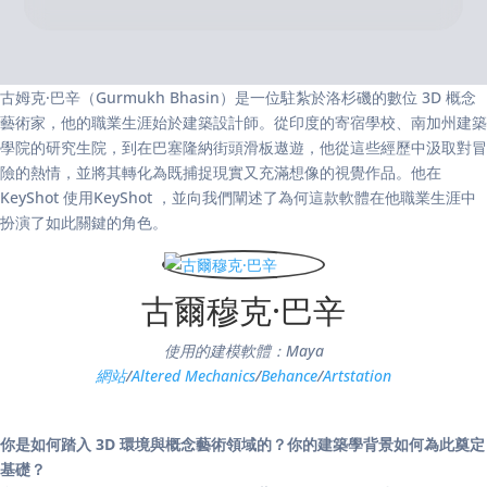
古姆克·巴辛（Gurmukh Bhasin）是一位駐紮於洛杉磯的數位 3D 概念
藝術家，他的職業生涯始於建築設計師。從印度的寄宿學校、南加州建築
學院的研究生院，到在巴塞隆納街頭滑板遨遊，他從這些經歷中汲取對冒
險的熱情，並將其轉化為既捕捉現實又充滿想像的視覺作品。他在
KeyShot 使用KeyShot ，並向我們闡述了為何這款軟體在他職業生涯中
扮演了如此關鍵的角色。
古爾穆克·巴辛
使用的建模軟體：Maya
網站
/
Altered Mechanics
/
Behance
/
Artstation
你是如何踏入 3D 環境與概念藝術領域的？你的建築學背景如何為此奠定
基礎？