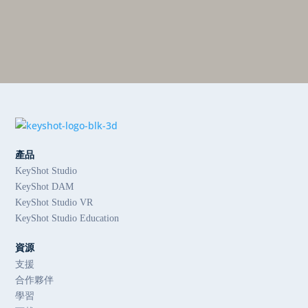
產品
KeyShot Studio
KeyShot DAM
KeyShot Studio VR
KeyShot Studio Education
資源
支援
合作夥伴
學習