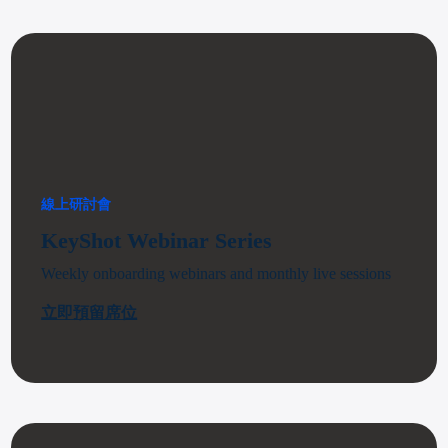
線上研討會
KeyShot Webinar Series
Weekly onboarding webinars and monthly live sessions
立即預留席位