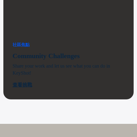
社區焦點
Community Challenges
Share your work and let us see what you can do in
KeyShot!
查看挑戰